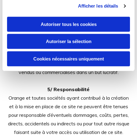
non exclusif de ce site. L'ensemble des éléments édités
Afficher les détails
sur ce site, incluant notamment les textes,
photographies, infographies, logos, marques... constituent
Autoriser tous les cookies
des œuvres au sens du code de la Propriété Intellectuelle.
En conséquence, toute représentation ou reproduction,
Autoriser la sélection
intégrale ou partielle, qui pourrait être faite sans le
consentement de leurs auteurs ou de leurs ayants-droit,
Cookies nécessaires uniquement
est illicite. Les éléments de ce site ne peuvent être
vendus ou commercialisés dans un but lucratif.
5/ Responsabilité
Orange et toutes sociétés ayant contribué à la création
et à la mise en place de ce site ne peuvent être tenues
pour responsable d’éventuels dommages, coûts, pertes,
directs, accidentels ou indirects ou pour tout autre risque
faisant suite à votre accès ou utilisation de ce site.