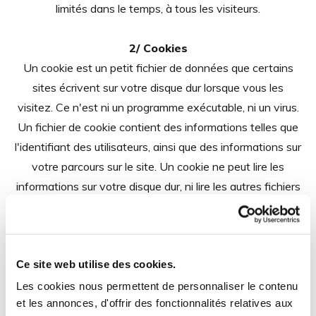
limités dans le temps, à tous les visiteurs.
2/ Cookies
Un cookie est un petit fichier de données que certains
sites écrivent sur votre disque dur lorsque vous les
visitez. Ce n'est ni un programme exécutable, ni un virus.
Un fichier de cookie contient des informations telles que
l'identifiant des utilisateurs, ainsi que des informations sur
votre parcours sur le site. Un cookie ne peut lire les
informations sur votre disque dur, ni lire les autres fichiers
de cookies créés par d'autres sites. Le site utilise les
cookies pour obtenir des informations sur le trafic généré
par le site. Nous sommes ainsi en mesure de déterminer
Ce site web utilise des cookies.
l'usage que vous faites des informations mises à votre
disposition sur ce site, ainsi que pour vérifier la pertinence
Les cookies nous permettent de personnaliser le contenu
et les annonces, d'offrir des fonctionnalités relatives aux
de notre schéma de navigation avec ses informations.